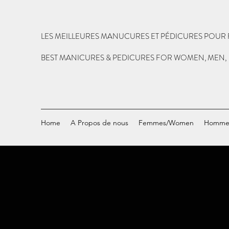
LES MEILLEURES MANUCURES ET PÉDICURES POUR 
BEST MANICURES & PEDICURES FOR WOMEN, MEN,
Home
A Propos de nous
Femmes/Women
Homme