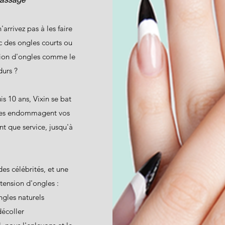
arrivez pas à les faire
c des ongles courts ou
sion d'ongles comme le
durs ?
is 10 ans, Vixin se bat
elles endommagent vos
ant que service, jusqu'à
es célébrités, et une
tension d'ongles :
gles naturels
écoller