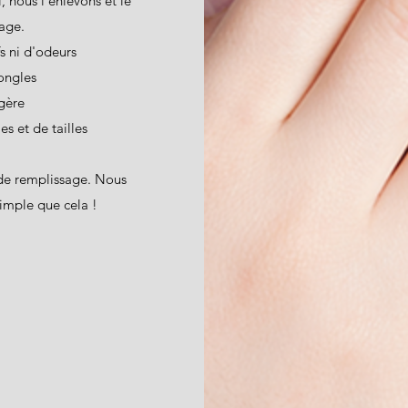
 nous l'enlevons et le
sage.
s ni d'odeurs
ongles
gère
s et de tailles
 de remplissage. Nous
simple que cela !