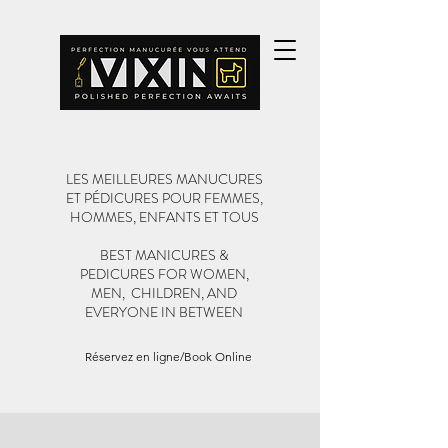
LES MEILLEURES MANUCURES
ET PÉDICURES POUR FEMMES,
HOMMES, ENFANTS ET TOUS
BEST MANICURES &
PEDICURES FOR WOMEN,
MEN, CHILDREN, AND
EVERYONE IN BETWEEN
Réservez en ligne/Book Online